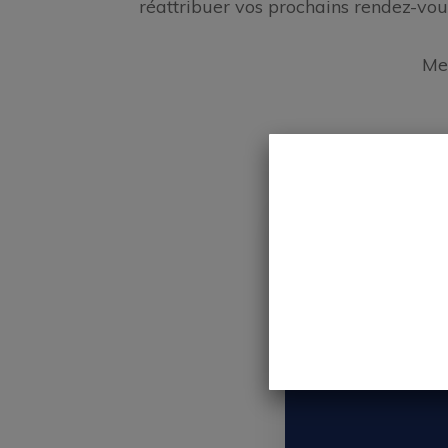
réattribuer vos prochains rendez-vou
Mer
Sélection de serv
Date et heure
Vos informations