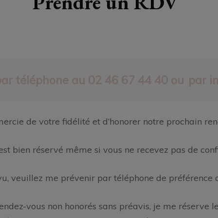
Prendre un RDV
 par téléphone au 02 46 67 44 40 ou
par i
ercie de votre fidélité et d’honorer notre prochain re
 est bien réservé même si vous ne recevez pas de con
u, veuillez me prévenir par téléphone de préférence 
ndez-vous non honorés sans préavis, je me réserve le