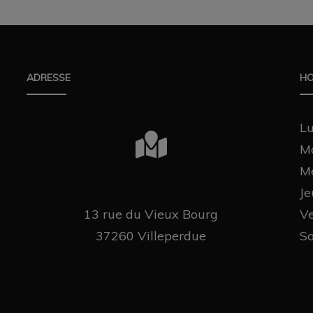
ADRESSE
HO
L
M
Me
J
13 rue du Vieux Bourg
Ve
37260 Villeperdue
Sa