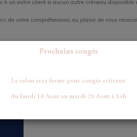
s à un autre client si aucun autre créneau disponible 
ci de votre compréhension, au plaisir de vous recevoi
Prochains congés
Sélection de service
ice
Le salon sera fermé pour congés estivaux
Service:
du lundi 10 Aout au mardi 25 Aout à 14h