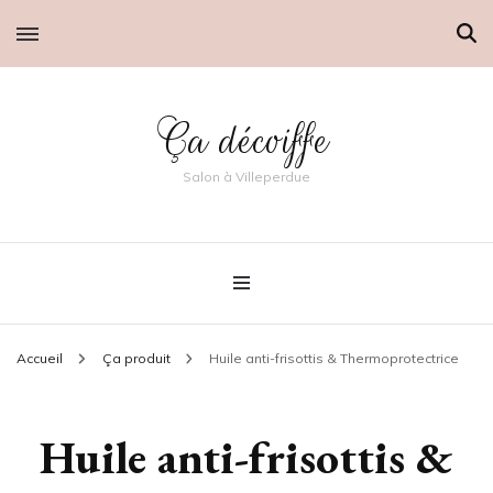
Ça décoiffe
Salon à Villeperdue
Accueil
Ça produit
Huile anti-frisottis & Thermoprotectrice
Huile anti-frisottis &